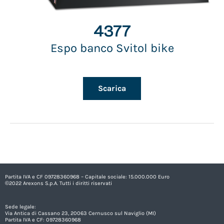
4377
Espo banco Svitol bike
Scarica
Partita IVA e CF 09728360968 – Capitale sociale: 15.000.000 Euro
©2022 Arexons S.p.A. Tutti i diritti riservati
Sede legale:
Via Antica di Cassano 23, 20063 Cernusco sul Naviglio (MI)
Partita IVA e CF: 09728360968