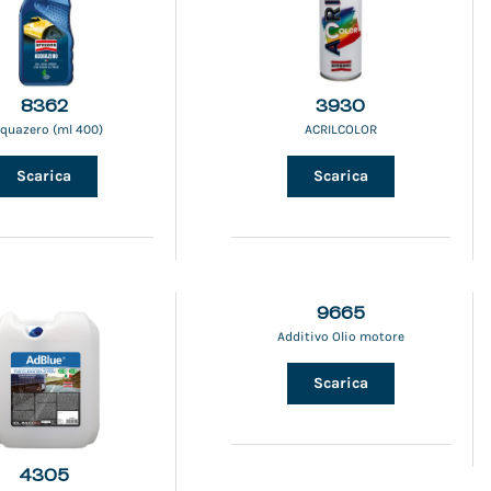
8362
3930
quazero (ml 400)
ACRILCOLOR
Scarica
Scarica
9665
Additivo Olio motore
Scarica
4305