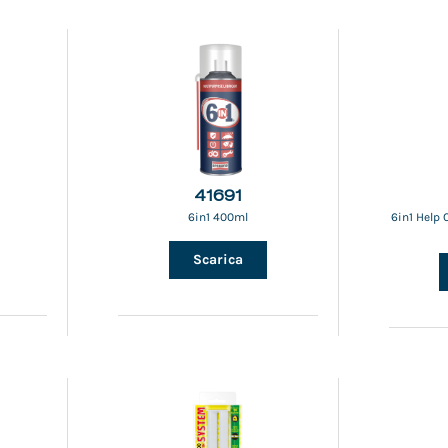
41691
6in1 400ml
6in1 Help 
Scarica