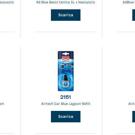
beccuccio
Ad Blue Basic tanica 5L + beccuccio
AdBlue 
Scarica
2151
oon
Airtech Car Blue Lagoon Refill
Air
Scarica