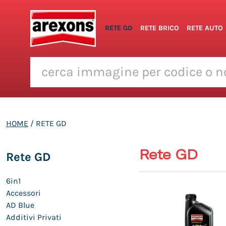
RETE GD
RETE BRICO
RETE AUTO
HOME
/ RETE GD
Rete GD
Rete GD
6in1
Accessori
AD Blue
Additivi Privati