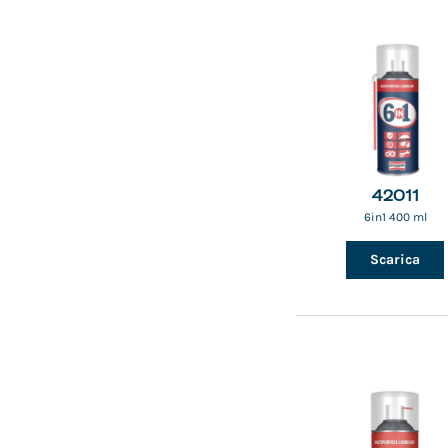
42011
6in1 400 ml
Scarica