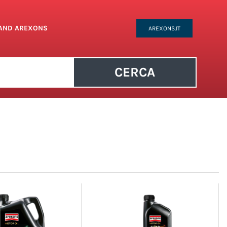
RAND AREXONS
AREXONS.IT
CERCA