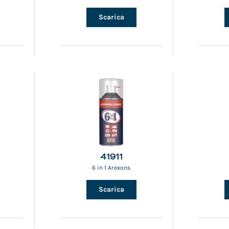
Scarica
41911
6 in 1 Arexons
Scarica