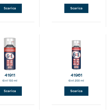
Scarica
Scarica
41911
41961
6in1 150 ml
6in1 200 ml
Scarica
Scarica