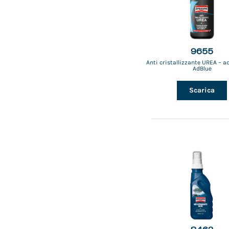
9655
Anti cristallizzante UREA – a
AdBlue
Scarica