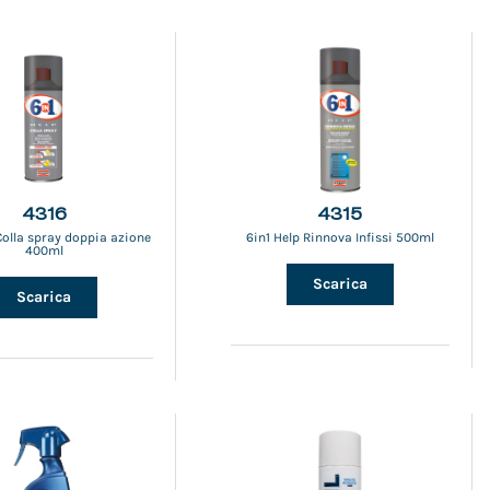
4316
4315
Colla spray doppia azione
6in1 Help Rinnova Infissi 500ml
400ml
Scarica
Scarica