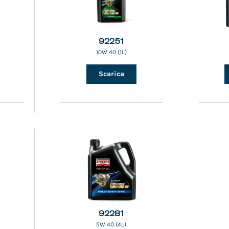
92251
10W 40 (1L)
Scarica
92281
5W 40 (4L)