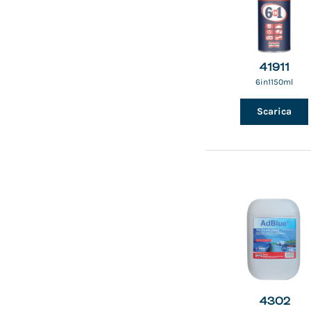
41911
6in1150ml
Scarica
4302