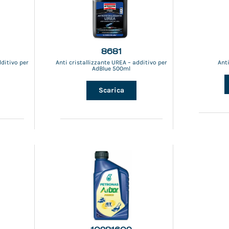
8681
dditivo per
Anti cristallizzante UREA – additivo per
Ant
AdBlue 500ml
Scarica