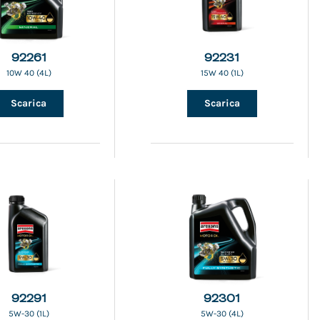
92261
92231
10W 40 (4L)
15W 40 (1L)
Scarica
Scarica
92291
92301
5W-30 (1L)
5W-30 (4L)