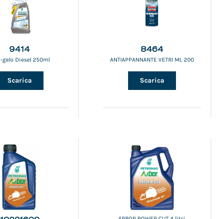
9414
8464
i-gelo Diesel 250ml
ANTIAPPANNANTE VETRI ML 200
Scarica
Scarica
ARBOR POWER CUT 4 litri