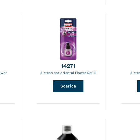
14271
ower
Airtech car oriental Flower Refill
Airte
Scarica