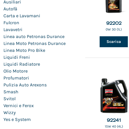
Ausiliari
Autofà
Carta e Lavamani
Fulcron
92202
Lavavetri
0W 30 (1L)
Linea auto Petronas Durance
Scarica
Linea Moto Petronas Durance
Linea Moto Pro Bike
Liquidi Freni
Liquidi Radiatore
Olio Motore
Profumatori
Pulizia Auto Arexons
Smash
Svitol
Vernici e Ferox
Wizzy
Yes e System
92241
15W 40 (4L)