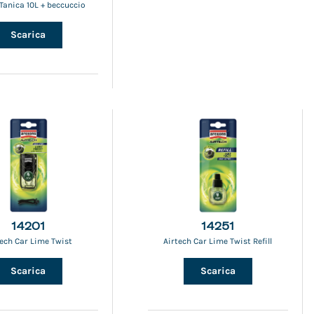
Tanica 10L + beccuccio
Scarica
14201
14251
tech Car Lime Twist
Airtech Car Lime Twist Refill
Scarica
Scarica