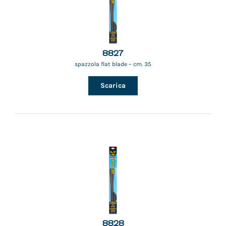
8827
spazzola flat blade – cm. 35
Scarica
8828