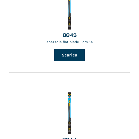
8843
spazzola flat blade – cm.54
Scarica