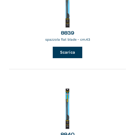
8839
spazzola flat blade – cm.43
Scarica
8840