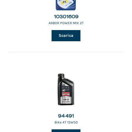
10301609
ARBOR POWER MIX 2T
Scarica
94491
Bike 4T 15W50