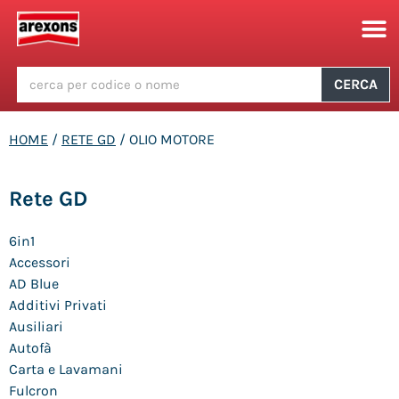
CERCA
HOME
/
RETE GD
/ OLIO MOTORE
Rete GD
6in1
Accessori
AD Blue
Additivi Privati
Ausiliari
Autofà
Carta e Lavamani
Fulcron