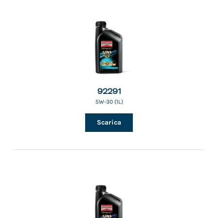
92291
5W-30 (1L)
Scarica