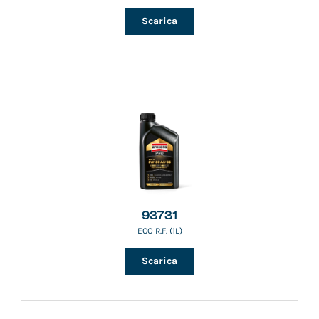
Scarica
93731
ECO R.F. (1L)
Scarica