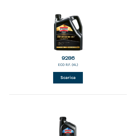
9286
ECO R.F. (4L)
Scarica