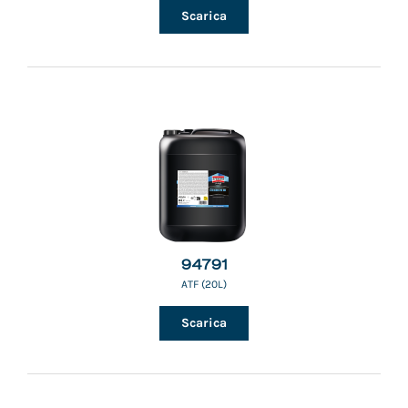
Scarica
94791
ATF (20L)
Scarica