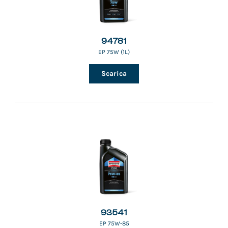
94781
EP 75W (1L)
Scarica
93541
EP 75W-85