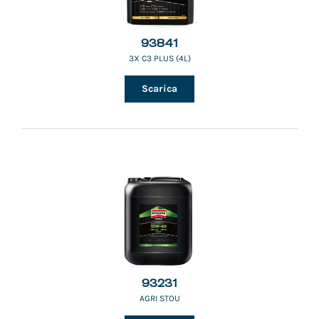
93841
3X C3 PLUS (4L)
Scarica
93231
AGRI STOU