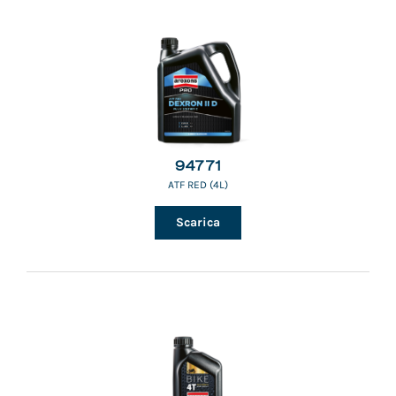
94771
ATF RED (4L)
Scarica