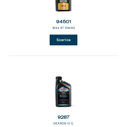
94501
Bike 4T 10W40
Scarica
9287
DEXRON VI 1L