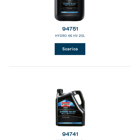
94751
HYDRO 46 HV 20L
Scarica
94741