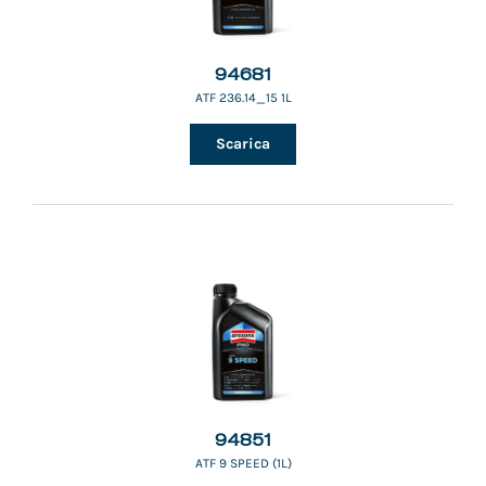
94681
ATF 236.14_15 1L
Scarica
94851
ATF 9 SPEED (1L)