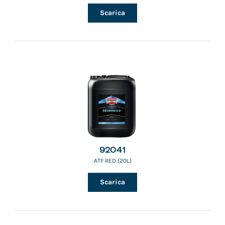
Scarica
92041
ATF RED (20L)
Scarica