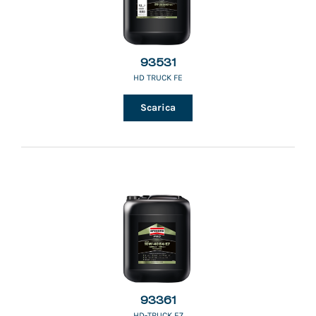
93531
HD TRUCK FE
Scarica
93361
HD-TRUCK E7