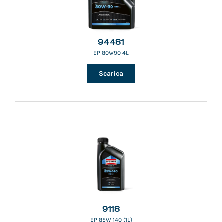
94481
EP 80W90 4L
Scarica
9118
EP 85W-140 (1L)