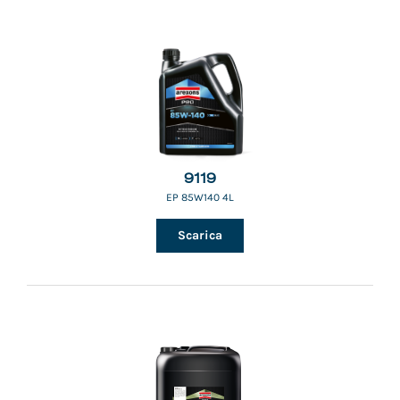
9119
EP 85W140 4L
Scarica