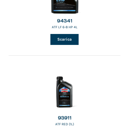
94341
ATF LF 6-8 HP 4L
Scarica
93911
ATF RED (1L)