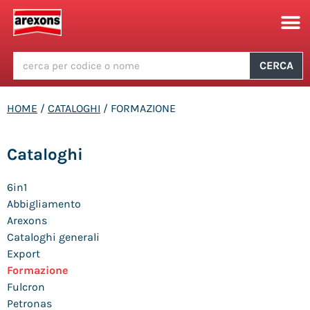
CERCA
HOME
/
CATALOGHI
/ FORMAZIONE
Cataloghi
6in1
Abbigliamento
Arexons
Cataloghi generali
Export
Formazione
Fulcron
Petronas