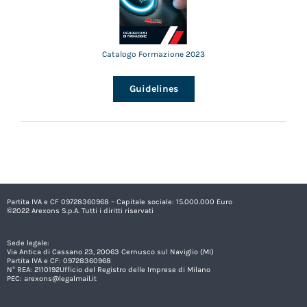
Catalogo Formazione 2023
Guidelines
Partita IVA e CF 09728360968 – Capitale sociale: 15.000.000 Euro
©2022 Arexons S.p.A. Tutti i diritti riservati
Sede legale:
Via Antica di Cassano 23, 20063 Cernusco sul Naviglio (MI)
Partita IVA e CF: 09728360968
N° REA: 2110192Ufficio del Registro delle Imprese di Milano
PEC:
arexons@legalmail.it