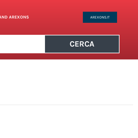
RAND AREXONS
AREXONS.IT
CERCA