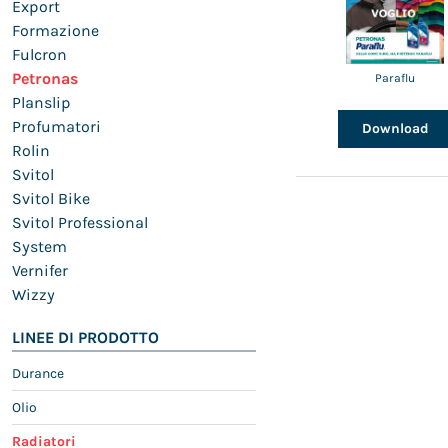
Export
Formazione
Fulcron
Petronas
Paraflu
Planslip
Profumatori
Download
Rolin
Svitol
Svitol Bike
Svitol Professional
System
Vernifer
Wizzy
LINEE DI PRODOTTO
Durance
Olio
Radiatori