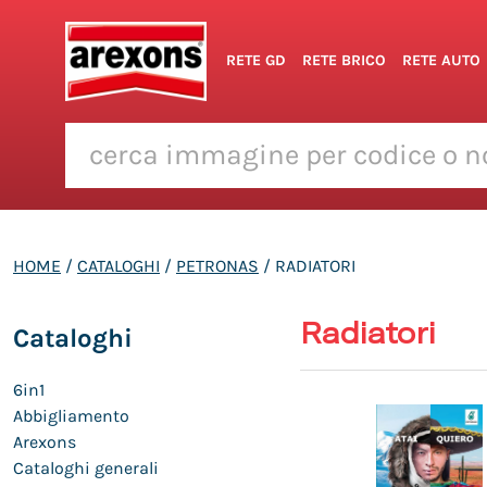
RETE GD
RETE BRICO
RETE AUTO
HOME
/
CATALOGHI
/
PETRONAS
/ RADIATORI
Radiatori
Cataloghi
6in1
Abbigliamento
Arexons
Cataloghi generali