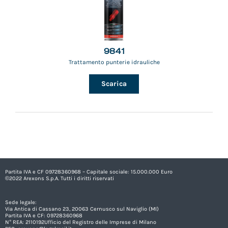
9841
Trattamento punterie idrauliche
Scarica
Partita IVA e CF 09728360968 – Capitale sociale: 15.000.000 Euro
©2022 Arexons S.p.A. Tutti i diritti riservati
Sede legale:
Via Antica di Cassano 23, 20063 Cernusco sul Naviglio (MI)
Partita IVA e CF: 09728360968
N° REA: 2110192Ufficio del Registro delle Imprese di Milano