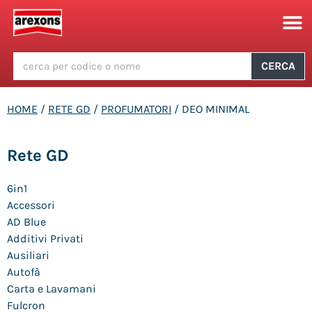
CERCA
HOME
/
RETE GD
/
PROFUMATORI
/ DEO MINIMAL
Rete GD
6in1
Accessori
AD Blue
Additivi Privati
Ausiliari
Autofà
Carta e Lavamani
Fulcron