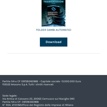
FOLDER CAMBI AUTOMATICI
Download
Partita IVA e CF 09728360968 – Capitale sociale: 15.000.000 Euro
©2022 Arexons S.p.A. Tutti i diritti riservati
Sede legale:
Via Antica di Cassano 23, 20063 Cernusco sul Naviglio (MI)
Partita IVA e CF: 09728360968
N° REA: 2110192Ufficio del Registro delle Imprese di Milano