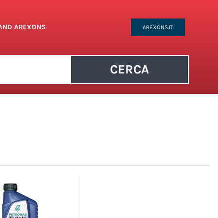
RAND AREXONS
AREXONS.IT
CERCA