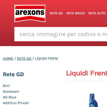
RETE GD
RETE BRICO
RETE AUTO
HOME
/
RETE GD
/ LIQUIDI FRENI
Liquidi Freni
Rete GD
6in1
Accessori
AD Blue
Additivi Privati