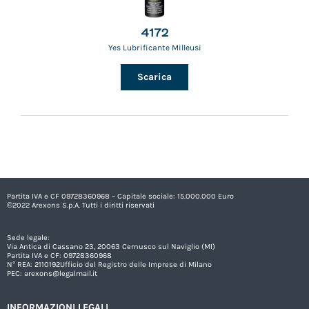
4172
Yes Lubrificante Milleusi
Scarica
Partita IVA e CF 09728360968 – Capitale sociale: 15.000.000 Euro
©2022 Arexons S.p.A. Tutti i diritti riservati
Sede legale:
Via Antica di Cassano 23, 20063 Cernusco sul Naviglio (MI)
Partita IVA e CF: 09728360968
N° REA: 2110192Ufficio del Registro delle Imprese di Milano
PEC:
arexons@legalmail.it
INFORMAZIONI LEGALI