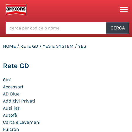
CERCA
HOME
/
RETE GD
/
YES E SYSTEM
/ YES
Rete GD
6in1
Accessori
AD Blue
Additivi Privati
Ausiliari
Autofà
Carta e Lavamani
Fulcron