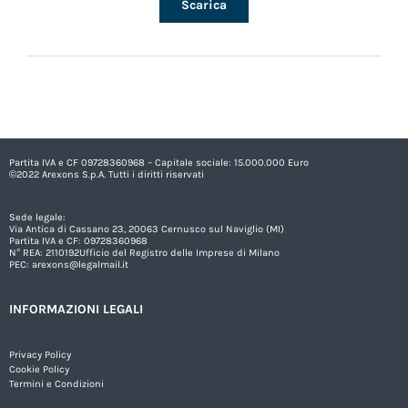
Scarica
Partita IVA e CF 09728360968 – Capitale sociale: 15.000.000 Euro
©2022 Arexons S.p.A. Tutti i diritti riservati
Sede legale:
Via Antica di Cassano 23, 20063 Cernusco sul Naviglio (MI)
Partita IVA e CF: 09728360968
N° REA: 2110192Ufficio del Registro delle Imprese di Milano
PEC:
arexons@legalmail.it
INFORMAZIONI LEGALI
Privacy Policy
Cookie Policy
Termini e Condizioni