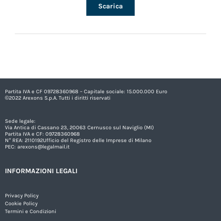
Scarica
Partita IVA e CF 09728360968 – Capitale sociale: 15.000.000 Euro
©2022 Arexons S.p.A. Tutti i diritti riservati
Sede legale:
Via Antica di Cassano 23, 20063 Cernusco sul Naviglio (MI)
Partita IVA e CF: 09728360968
N° REA: 2110192Ufficio del Registro delle Imprese di Milano
PEC:
arexons@legalmail.it
INFORMAZIONI LEGALI
Privacy Policy
Cookie Policy
Termini e Condizioni