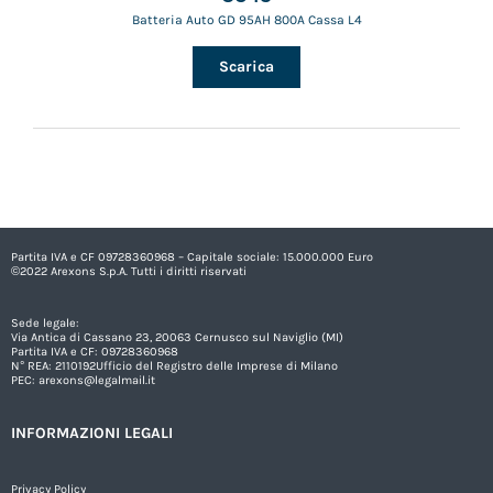
Batteria Auto GD 95AH 800A Cassa L4
Scarica
Partita IVA e CF 09728360968 – Capitale sociale: 15.000.000 Euro
©2022 Arexons S.p.A. Tutti i diritti riservati
Sede legale:
Via Antica di Cassano 23, 20063 Cernusco sul Naviglio (MI)
Partita IVA e CF: 09728360968
N° REA: 2110192Ufficio del Registro delle Imprese di Milano
PEC:
arexons@legalmail.it
INFORMAZIONI LEGALI
Privacy Policy