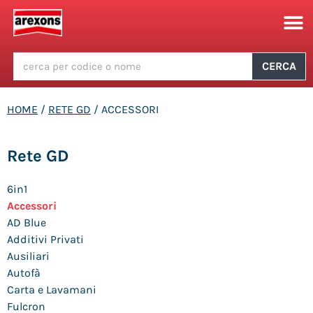
CERCA
HOME
/
RETE GD
/ ACCESSORI
Rete GD
6in1
Accessori
AD Blue
Additivi Privati
Ausiliari
Autofà
Carta e Lavamani
Fulcron