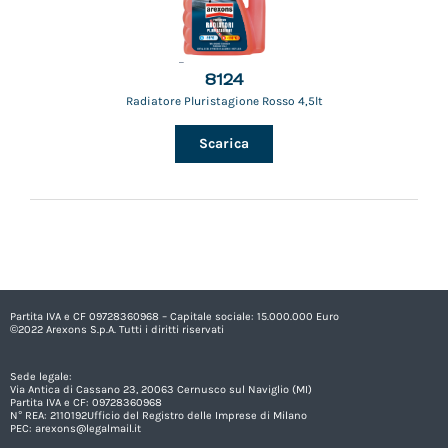
8124
Radiatore Pluristagione Rosso 4,5lt
Scarica
Partita IVA e CF 09728360968 – Capitale sociale: 15.000.000 Euro
©2022 Arexons S.p.A. Tutti i diritti riservati
Sede legale:
Via Antica di Cassano 23, 20063 Cernusco sul Naviglio (MI)
Partita IVA e CF: 09728360968
N° REA: 2110192Ufficio del Registro delle Imprese di Milano
PEC:
arexons@legalmail.it