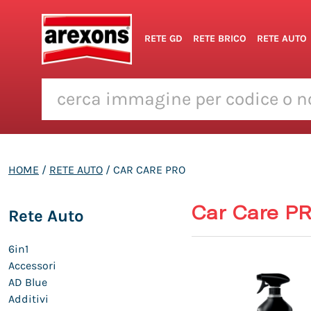
RETE GD
RETE BRICO
RETE AUTO
HOME
/
RETE AUTO
/ CAR CARE PRO
Car Care P
Rete Auto
6in1
Accessori
AD Blue
Additivi