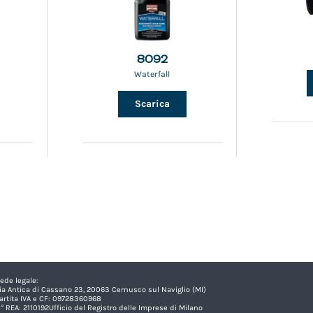
8092
Waterfall
Scarica
ede legale:
ia Antica di Cassano 23, 20063 Cernusco sul Naviglio (MI)
artita IVA e CF: 09728360968
° REA: 2110192Ufficio del Registro delle Imprese di Milano