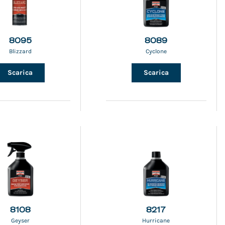
8095
8089
Blizzard
Cyclone
Scarica
Scarica
8108
8217
Geyser
Hurricane