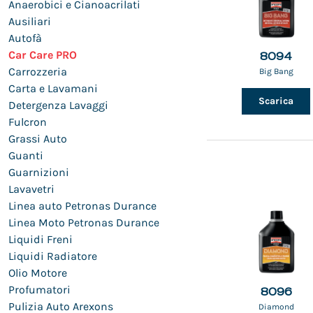
Anaerobici e Cianoacrilati
Ausiliari
Autofà
Car Care PRO
8094
Carrozzeria
Big Bang
Carta e Lavamani
Scarica
Detergenza Lavaggi
Fulcron
Grassi Auto
Guanti
Guarnizioni
Lavavetri
Linea auto Petronas Durance
Linea Moto Petronas Durance
Liquidi Freni
Liquidi Radiatore
Olio Motore
Profumatori
8096
Pulizia Auto Arexons
Diamond