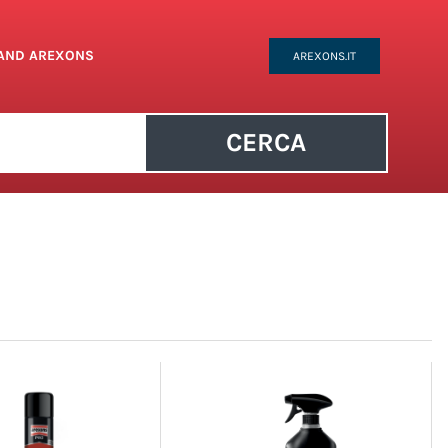
RAND AREXONS
AREXONS.IT
CERCA