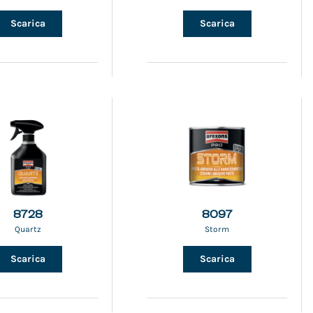
Scarica
Scarica
8728
8097
Quartz
Storm
Scarica
Scarica