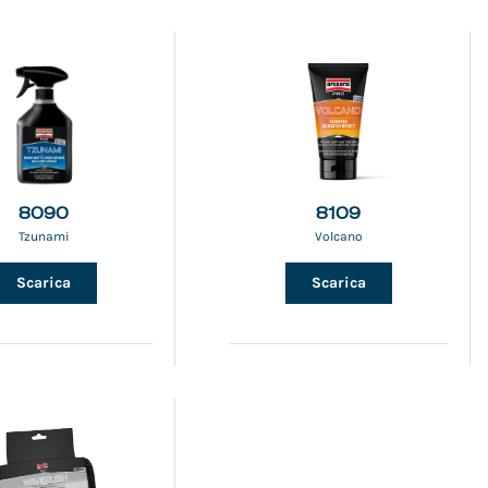
8090
8109
Tzunami
Volcano
Scarica
Scarica