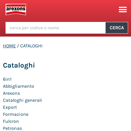
CERCA
HOME
/ CATALOGHI
Cataloghi
6in1
Abbigliamento
Arexons
Cataloghi generali
Export
Formazione
Fulcron
Petronas