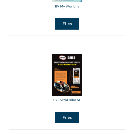
BV My World Is
Files
BV Svitol Bike 5L
Files