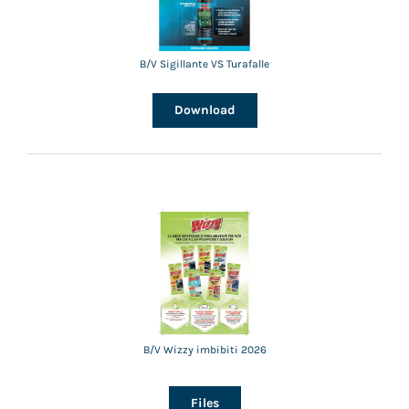
B/V Sigillante VS Turafalle
Download
B/V Wizzy imbibiti 2026
Files