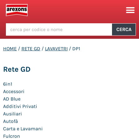
CERCA
HOME
/
RETE GD
/
LAVAVETRI
/ DP1
Rete GD
6in1
Accessori
AD Blue
Additivi Privati
Ausiliari
Autofà
Carta e Lavamani
Fulcron