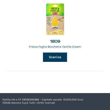
1809
Fresca Foglia Bocchetta Vanilla Cream
Scarica
Partita IVA e CF 09728360968 – Capitale sociale: 15.000.000 Euro
©2022 Arexons S.p.A. Tutti i diritti riservati