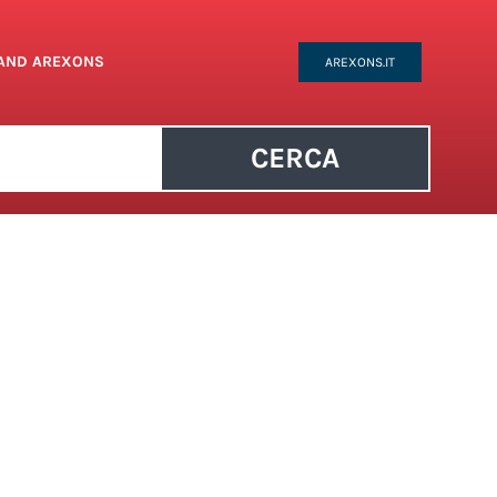
RAND AREXONS
AREXONS.IT
CERCA