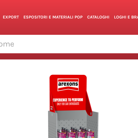
EXPORT
ESPOSITORI E MATERIALI POP
CATALOGHI
LOGHI E B