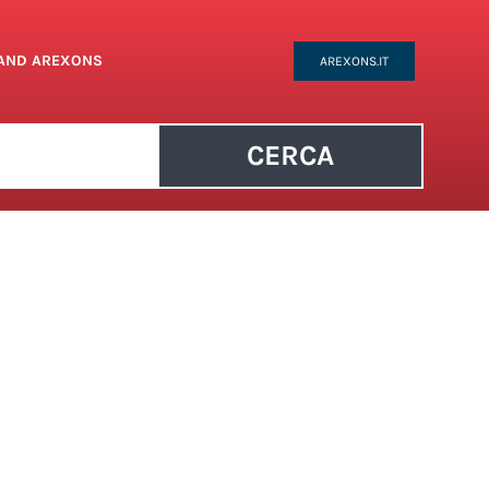
RAND AREXONS
AREXONS.IT
CERCA