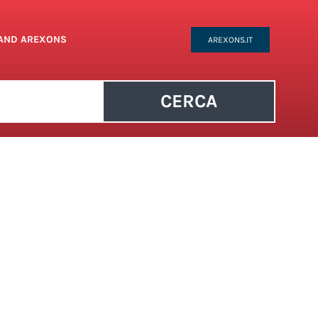
RAND AREXONS
AREXONS.IT
CERCA