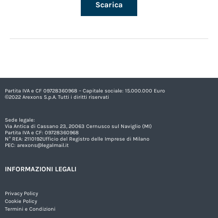
Scarica
Partita IVA e CF 09728360968 – Capitale sociale: 15.000.000 Euro
©2022 Arexons S.p.A. Tutti i diritti riservati
Sede legale:
Via Antica di Cassano 23, 20063 Cernusco sul Naviglio (MI)
Partita IVA e CF: 09728360968
N° REA: 2110192Ufficio del Registro delle Imprese di Milano
PEC:
arexons@legalmail.it
INFORMAZIONI LEGALI
Privacy Policy
Cookie Policy
Termini e Condizioni