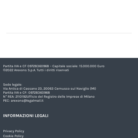
Partita IVA e CF 09728360968 – Capitale sociale: 15.000.000 Euro
©2022 Arexons S.p.A. Tutti i diritti riservati
Sede legale:
Via Antica di Cassano 23, 20063 Cernusco sul Naviglio (MI)
Partita IVA e CF: 09728360968
N° REA: 2110192Ufficio del Registro delle Imprese di Milano
PEC:
arexons@legalmail.it
INFORMAZIONI LEGALI
Privacy Policy
Cookie Policy