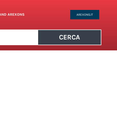
RAND AREXONS
AREXONS.IT
CERCA