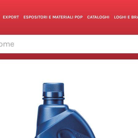
EXPORT
ESPOSITORI E MATERIALI POP
CATALOGHI
LOGHI E B