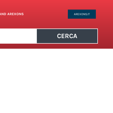
RAND AREXONS
AREXONS.IT
CERCA