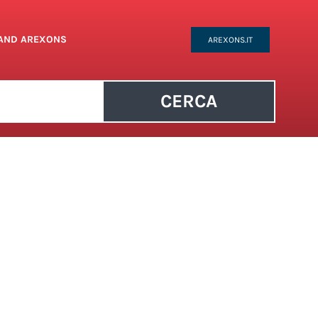
RAND AREXONS
AREXONS.IT
CERCA