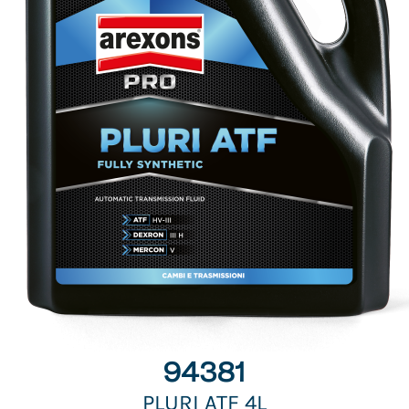
94381
PLURI ATF 4L