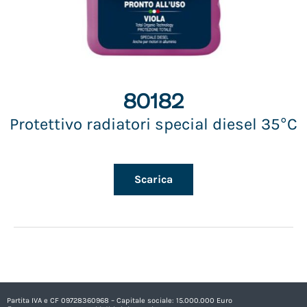
80182
Protettivo radiatori special diesel 35°C
Scarica
Partita IVA e CF 09728360968 – Capitale sociale: 15.000.000 Euro